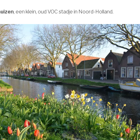
uizen
, een klein, oud VOC stadje in Noord-Holland.