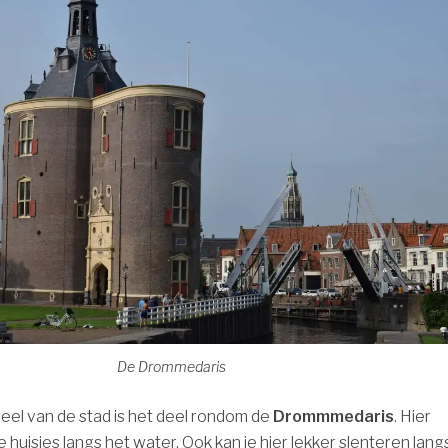
De Drommedaris
deel van de stad is het deel rondom de
Drommmedaris
. Hier
e huisjes langs het water. Ook kan je hier lekker slenteren lang