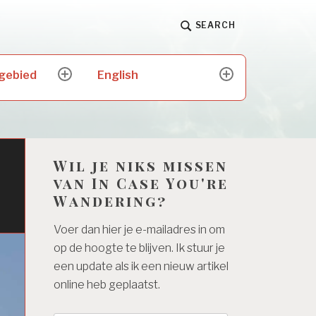
SEARCH
 gebied
English
expand
expand
child
child
menu
menu
Wil je niks missen
van In Case You're
Wandering?
Voer dan hier je e-mailadres in om
op de hoogte te blijven. Ik stuur je
een update als ik een nieuw artikel
online heb geplaatst.