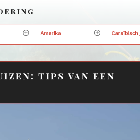
ndering
Amerika
Caraïbisch
expand
expand
child
child
menu
menu
izen: tips van een
l