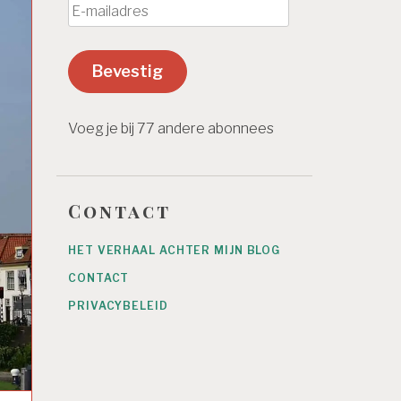
E
-
m
Bevestig
a
i
l
Voeg je bij 77 andere abonnees
a
d
r
Contact
e
s
HET VERHAAL ACHTER MIJN BLOG
CONTACT
PRIVACYBELEID