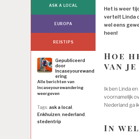
ASK A LOCAL
Het is weer ti
vertelt Linda 
EUROPA
wel eens gewee
heen!
REISTIPS
Hoe he
Gepubliceerd
van je
door
Incaseyourewand
ering
Alle berichten van
Incaseyourewandering
Ik ben Linda en 
weergeven
voornamelijk ov
Nederland ga ik
Tags:
ask a local
,
Enkhuizen
,
nederland
,
stedentrip
In we