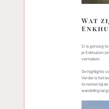
Wat z
Enkhu
Er is genoeg te
je Enkhuizen ze
vermaken.
De highlights v
Verder is het l
te nemen bij de
wandeling langs 