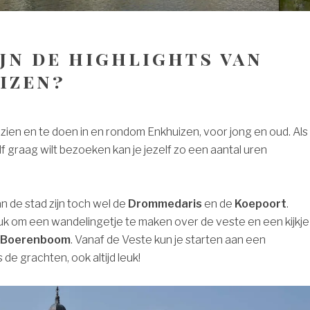
ijn de highlights van
izen?
 zien en te doen in en rondom Enkhuizen, voor jong en oud. Als
lf graag wilt bezoeken kan je jezelf zo een aantal uren
an de stad zijn toch wel de
Drommedaris
en de
Koepoort
.
euk om een wandelingetje te maken over de veste en een kijkje
Boerenboom
. Vanaf de Veste kun je starten aan een
de grachten, ook altijd leuk!