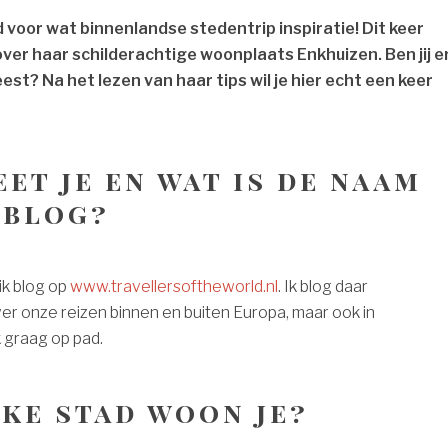
jd voor wat binnenlandse stedentrip inspiratie! Dit keer
over haar schilderachtige woonplaats Enkhuizen. Ben jij e
st? Na het lezen van haar tips wil je hier echt een keer
et je en wat is de naam
 blog?
ik blog op
www.travellersoftheworld.nl
. Ik blog daar
er onze reizen binnen en buiten Europa, maar ook in
 graag op pad.
lke stad woon je?