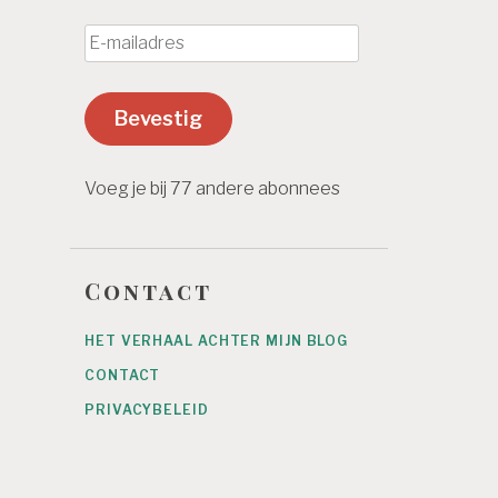
E
-
m
Bevestig
a
i
l
Voeg je bij 77 andere abonnees
a
d
r
Contact
e
s
HET VERHAAL ACHTER MIJN BLOG
CONTACT
PRIVACYBELEID