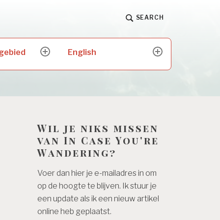
SEARCH
 gebied
English
expand
expand
child
child
menu
menu
Wil je niks missen
van In Case You're
Wandering?
Voer dan hier je e-mailadres in om
op de hoogte te blijven. Ik stuur je
een update als ik een nieuw artikel
online heb geplaatst.