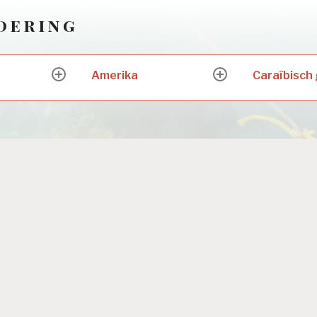
ndering
Amerika
Caraïbisch
expand
expand
child
child
menu
menu