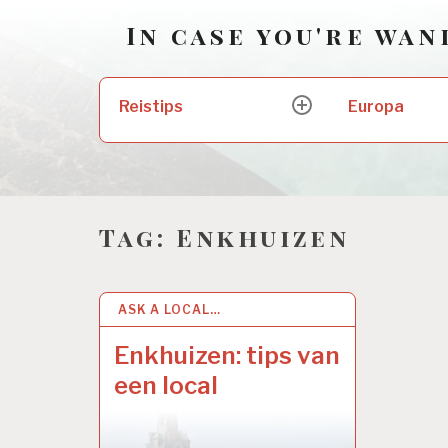
Skip
In case you're wa
to
content
Zoeken
Reistips
Europa
expand
naar:
child
menu
Tag:
Enkhuizen
ASK A LOCAL…
2
5
S
Enkhuizen: tips van
E
een local
P
2
0
1