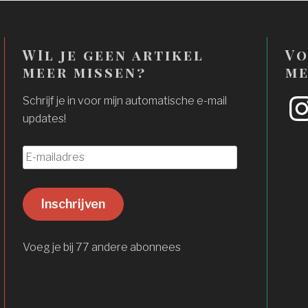
WIl je geen artikel
Vo
meer missen?
me
Ins
Schrijf je in voor mijn automatische e-mail
updates!
E
-
m
Inschrijven
a
i
l
Voeg je bij 77 andere abonnees
a
d
r