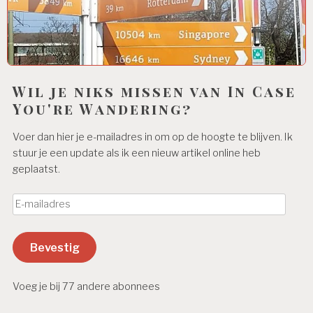
Wil je niks missen van In Case
You're Wandering?
Voer dan hier je e-mailadres in om op de hoogte te blijven. Ik
stuur je een update als ik een nieuw artikel online heb
geplaatst.
E
-
m
Bevestig
a
i
l
Voeg je bij 77 andere abonnees
a