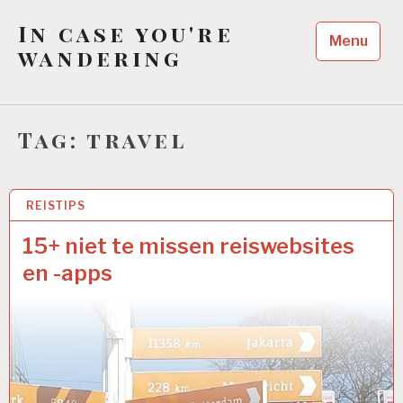
Skip
In case you're
to
Menu
content
wandering
Tag:
travel
REISTIPS
2
J
A
15+ niet te missen reiswebsites
N
en -apps
2
0
1
8