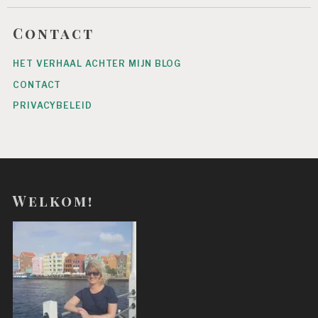
d
r
Contact
e
s
HET VERHAAL ACHTER MIJN BLOG
CONTACT
PRIVACYBELEID
Welkom!